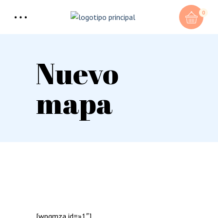
0
Nuevo
mapa
[wpgmza id=»1″]