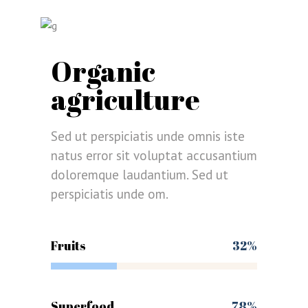
Organic
agriculture
Sed ut perspiciatis unde omnis iste
natus error sit voluptat accusantium
doloremque laudantium. Sed ut
perspiciatis unde om.
Fruits
32%
Superfood
78%