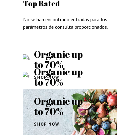
Top Rated
No se han encontrado entradas para los
parámetros de consulta proporcionados.
Organic up
to 70%
Organic up
SHOP NOW
to 70%
SHOP NOW
Organic up
to 70%
SHOP NOW